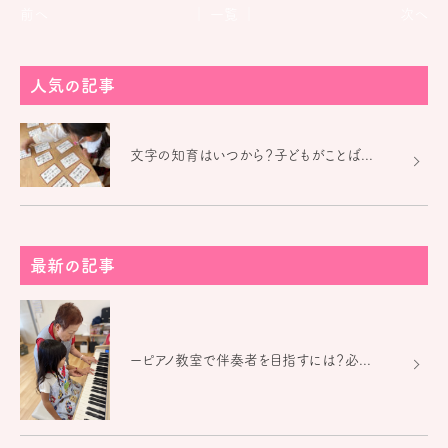
前へ
│ 一覧 │
次へ
人気の記事
文字の知育はいつから？子どもがことば...
最新の記事
ーピアノ教室で伴奏者を目指すには？必...