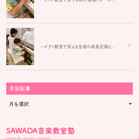
ーピアノ教室で見える生徒の成長記録と...
月別記事
SAWADA音楽教室塾
sawada music school