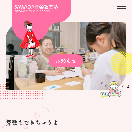
SAWADA音楽教室塾
sawada music school
お知らせ
算数もできちゃうよ