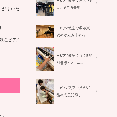
ーピアノ教室の趣味レッ
スンで毎日音楽...
かがすいた
。
ーピアノ教室で学ぶ楽
譜の読み方｜初心...
適なピアノ
ーピアノ教室で育てる絶
対音感トレーニ...
ーピアノ教室で見える生
徒の成長記録と...
す。