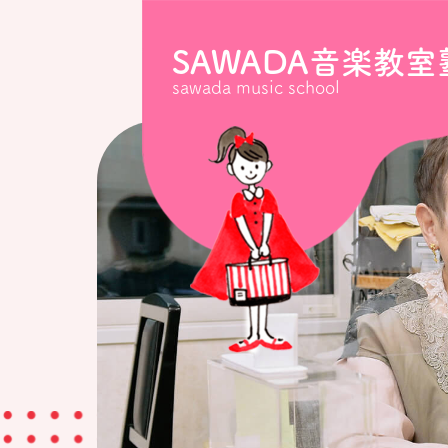
SAWADA音楽教室
sawada music school